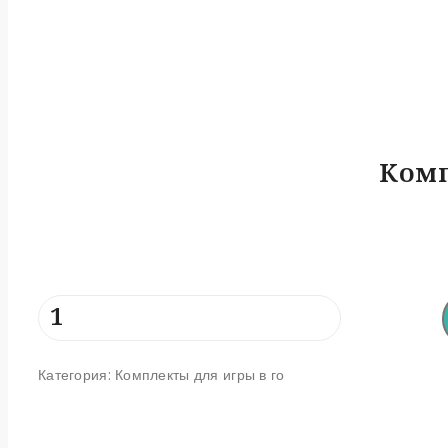
Комп
Количество
товара
Комплект
Категория:
Комплекты для игры в го
игры
го
Дуб