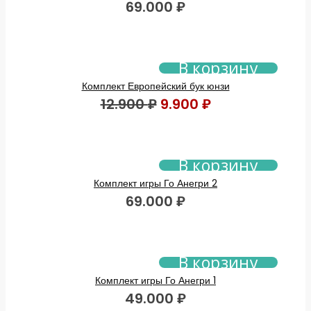
69.000
₽
В корзину
Комплект Европейский бук юнзи
Первоначальная
Текущая
12.900
₽
9.900
₽
цена
цена:
составляла
9.900 ₽.
В корзину
12.900 ₽.
Комплект игры Го Анегри 2
69.000
₽
В корзину
Комплект игры Го Анегри 1
49.000
₽