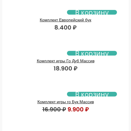
В корзину
Комплект Европейский бук
8.400
₽
В корзину
Комплект игры Го Дуб Массив
18.900
₽
В корзину
Комплект игры го Бук Массив
Первоначальная
Текущая
16.900
₽
9.900
₽
цена
цена:
составляла
9.900 ₽.