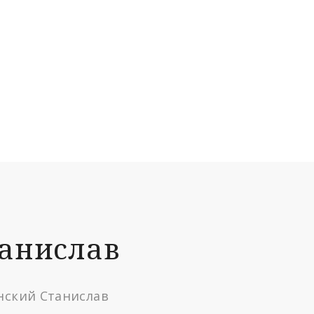
танислав
инский Станислав